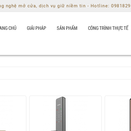
g nghệ mở cửa, dịch vụ giữ niềm tin - Hotline: 098182
ANG CHỦ
GIẢI PHÁP
SẢN PHẨM
CÔNG TRÌNH THỰC TẾ