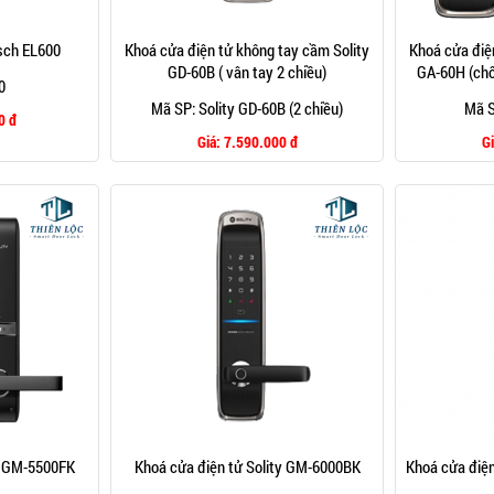
sch EL600
Khoá cửa điện tử không tay cầm Solity
Khoá cửa điệ
GD-60B ( vân tay 2 chiều)
GA-60H (chố
0
Mã SP: Solity GD-60B (2 chiều)
Mã S
0 đ
Giá:
7.590.000 đ
G
y GM-5500FK
Khoá cửa điện tử Solity GM-6000BK
Khoá cửa điện