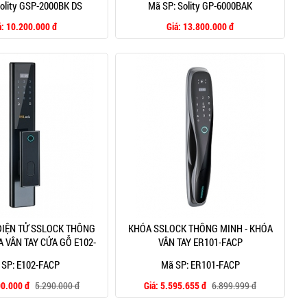
olity GSP-2000BK DS
Mã SP: Solity GP-6000BAK
á:
10.200.000 đ
Giá:
13.800.000 đ
ĐIỆN TỬ SSLOCK THÔNG
KHÓA SSLOCK THÔNG MINH - KHÓA
A VÂN TAY CỬA GỖ E102-
VÂN TAY ER101-FACP
FACP
 SP: E102-FACP
Mã SP: ER101-FACP
90.000 đ
5.290.000 đ
Giá:
5.595.655 đ
6.899.999 đ