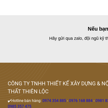
Nếu bạn
Hãy gửi qua zalo, đội ngũ kỹ 
CÔNG TY TNHH THIẾT KẾ XÂY DỰNG & NỘ
THẤT THIÊN LỘC
✔️Hotline bán hàng:
0974 354 885
-
0976 168 884
-
0981 8
0985 357 475