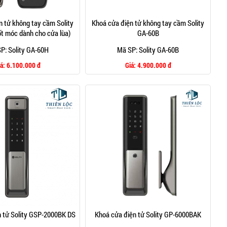
n tử không tay cầm Solity
Khoá cửa điện tử không tay cầm Solity
t móc dành cho cửa lùa)
GA-60B
P: Solity GA-60H
Mã SP: Solity GA-60B
iá:
6.100.000 đ
Giá:
4.900.000 đ
 tử Solity GSP-2000BK DS
Khoá cửa điện tử Solity GP-6000BAK