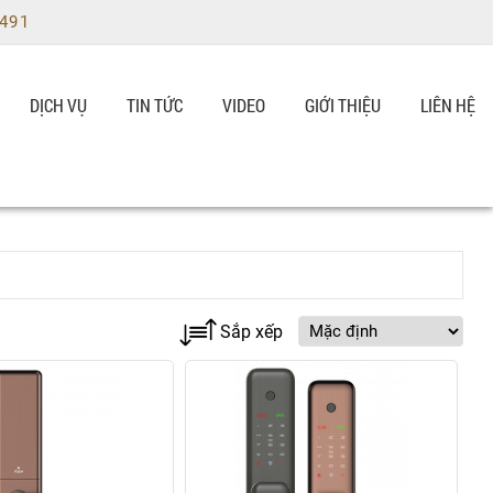
9491
DỊCH VỤ
TIN TỨC
VIDEO
GIỚI THIỆU
LIÊN HỆ
Sắp xếp