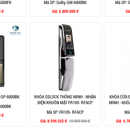
-5500FK
Mã SP: Solity GM-6000BK
Mã SP: S
 đ
Giá:
6.800.000 đ
Gi
y GP-6000BK
KHÓA SSLOCK THÔNG MINH - NHẬN
KHÓA CỬA 
DIỆN KHUÔN MẶT FR105- RFACP
MINH - KHÓ
-6000BK
Mã SP: FR105- RFACP
Mã
 đ
Giá:
8.599.522 đ
10.950.000 đ
Giá:
4.7