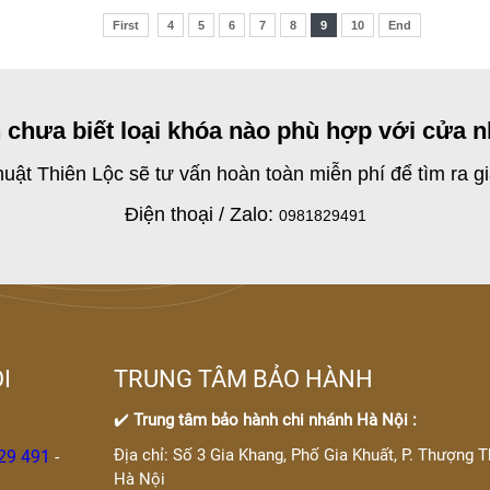
First
4
5
6
7
8
9
10
End
 chưa biết loại khóa nào phù hợp với cửa n
thuật Thiên Lộc sẽ tư vấn hoàn toàn miễn phí để tìm ra 
Điện thoại / Zalo:
0981829491
I
TRUNG TÂM BẢO HÀNH
✔️
Trung tâm bảo hành chi nhánh Hà Nội :
Địa chỉ: Số 3 Gia Khang, Phố Gia Khuất, P. Thượng T
29 491
-
Hà Nội