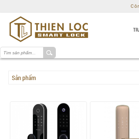
Chí
Côn
Minh
,
Ho
Chi
TR
Minh
,
70000
,
VN
.
0981829491
Sản phẩm