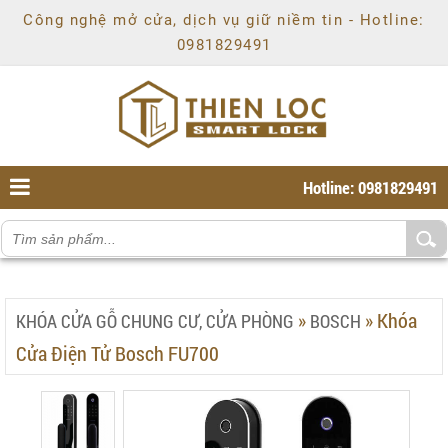
Chí
Công nghệ mở cửa, dịch vụ giữ niềm tin - Hotline:
Minh
,
0981829491
Ho
Chi
Minh
,
70000
,
VN
.
0981829491
Hotline: 0981829491
»
»
Khóa
KHÓA CỬA GỖ CHUNG CƯ, CỬA PHÒNG
BOSCH
Cửa Điện Tử Bosch FU700