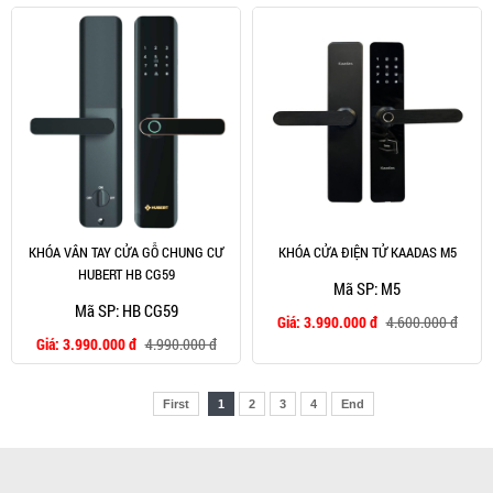
KHÓA VÂN TAY CỬA GỖ CHUNG CƯ
KHÓA CỬA ĐIỆN TỬ KAADAS M5
HUBERT HB CG59
Mã SP: M5
Mã SP: HB CG59
Giá:
3.990.000 đ
4.600.000 đ
Giá:
3.990.000 đ
4.990.000 đ
First
1
2
3
4
End