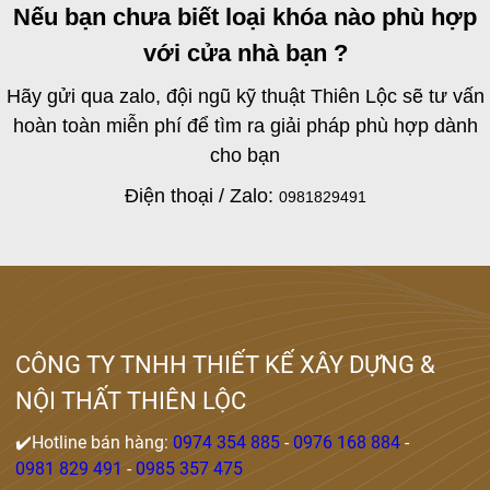
Nếu bạn chưa biết loại khóa nào phù hợp
với cửa nhà bạn ?
Hãy gửi qua zalo, đội ngũ kỹ thuật Thiên Lộc sẽ tư vấn
hoàn toàn miễn phí để tìm ra giải pháp phù hợp dành
cho bạn
Điện thoại / Zalo:
0981829491
CÔNG TY TNHH THIẾT KẾ XÂY DỰNG &
NỘI THẤT THIÊN LỘC
✔️Hotline bán hàng:
0974 354 885
-
0976 168 884
-
0981 829 491
-
0985 357 475