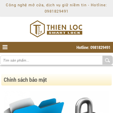
Chí
Công nghệ mở cửa, dịch vụ giữ niềm tin - Hotline:
Minh
,
0981829491
Ho
Chi
Minh
,
70000
,
VN
.
0981829491
Hotline: 0981829491
Chính sách bảo mật