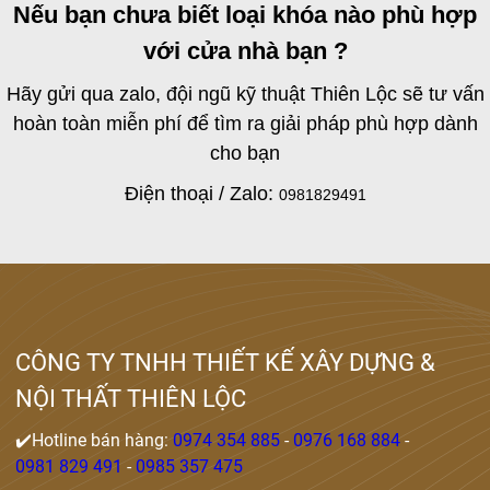
Nếu bạn chưa biết loại khóa nào phù hợp
với cửa nhà bạn ?
Hãy gửi qua zalo, đội ngũ kỹ thuật Thiên Lộc sẽ tư vấn
hoàn toàn miễn phí để tìm ra giải pháp phù hợp dành
cho bạn
Điện thoại / Zalo:
0981829491
CÔNG TY TNHH THIẾT KẾ XÂY DỰNG &
NỘI THẤT THIÊN LỘC
✔️Hotline bán hàng:
0974 354 885
-
0976 168 884
-
0981 829 491
-
0985 357 475