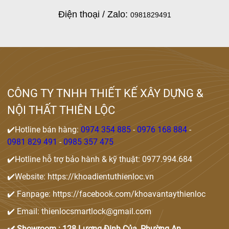
Điện thoại / Zalo:
0981829491
CÔNG TY TNHH THIẾT KẾ XÂY DỰNG &
NỘI THẤT THIÊN LỘC
✔️Hotline bán hàng:
0974 354 885
-
0976 168 884
-
0981 829 491
-
0985 357 475
✔️Hotline hỗ trợ bảo hành & kỹ thuật: 0977.994.684
✔️Website: https://khoadientuthienloc.vn
✔️ Fanpage: https://facebook.com/khoavantaythienloc
✔️ Email: thienlocsmartlock@gmail.com
✔️ Showroom : 128 Lương Định Của, Phường An