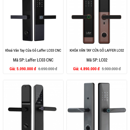
Khoá Vân Tay Cửa Gỗ Laffer LC03 CNC
KHÓA VÂN TAY CỬA GỖ LAFFER LC02
Mã SP: Laffer LC03 CNC
Mã SP: LC02
Giá:
5.090.000 đ
6.690.000 đ
Giá:
4.890.000 đ
5.900.000 đ