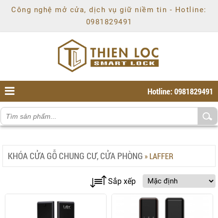
Chí
Công nghệ mở cửa, dịch vụ giữ niềm tin - Hotline:
Minh
,
0981829491
Ho
Chi
Minh
,
70000
,
VN
.
0981829491
Hotline: 0981829491
KHÓA CỬA GỖ CHUNG CƯ, CỬA PHÒNG
»
LAFFER
Sắp xếp