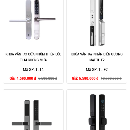
KHÓA VÂN TAY CỬA NHÔM THIÊN LỘC
KHÓA VÂN TAY NHẬN DIỆN GƯƠNG
TL14 CHỐNG MƯA
MẶT TL-F2
Mã SP: TL14
Mã SP: TL-F2
Giá:
4.590.000 đ
6.590.000 đ
Giá:
6.590.000 đ
10.990.000 đ