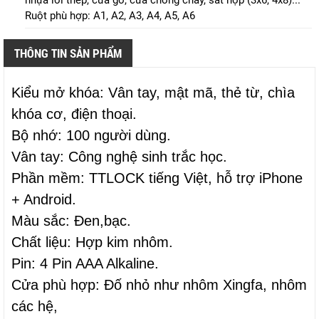
nhựa lõi thép, cửa gỗ, cửa chống cháy, sắt hộp (3x6, 4x8)...
Ruột phù hợp: A1, A2, A3, A4, A5, A6
THÔNG TIN SẢN PHẨM
Kiểu mở khóa: Vân tay, mật mã, thẻ từ, chìa
khóa cơ, điện thoại.
Bộ nhớ: 100 người dùng.
Vân tay: Công nghệ sinh trắc học.
Phần mềm: TTLOCK tiếng Việt, hỗ trợ iPhone
+ Android.
Màu sắc: Đen,bạc.
Chất liệu: Hợp kim nhôm.
Pin: 4 Pin AAA Alkaline.
Cửa phù hợp: Đố nhỏ như nhôm Xingfa, nhôm
các hệ,