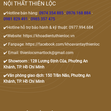
NỘI THẤT THIÊN LỘC
✔️Hotline bán hàng:
0974 354 885
-
0976 168 884
-
0981 829 491
-
0985 357 475
✔️Hotline hỗ trợ bảo hành & kỹ thuật: 0977.994.684
✔️Website: https://khoadientuthienloc.vn
✔️ Fanpage: https://facebook.com/khoavantaythienloc
✔️ Email: thienlocsmartlock@gmail.com
✔️ Showroom : 128 Lương Định Của, Phường An
Khánh, TP. Hồ Chí Minh
✔️Văn phòng giao dịch: 150 Trần Não, Phường An
Khánh, TP. Hồ Chí Minh