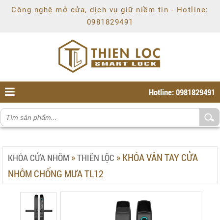
Chí
Công nghệ mở cửa, dịch vụ giữ niềm tin - Hotline:
Minh
,
0981829491
Ho
Chi
Minh
,
70000
,
VN
.
0981829491
Hotline: 0981829491
»
»
KHÓA VÂN TAY CỬA
KHÓA CỬA NHÔM
THIÊN LỘC
NHÔM CHỐNG MƯA TL12