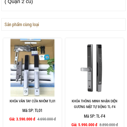
( Quận 2 cũ)
Sản phẩm cùng loại
KHÓA VÂN TAY CỬA NHÔM TL01
KHÓA THÔNG MINH NHẬN DIỆN
GƯƠNG MẶT TỰ ĐỘNG TL-F4
Mã SP: TL01
Mã SP: TL-F4
Giá:
3.590.000 đ
4.690.000 đ
Giá:
5.990.000 đ
8.890.000 đ