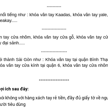
----------
ổi tiếng như : 
khóa vân tay Kaadas
, 
khóa vân tay yale,
seakay
.....
-----------------
n tay cửa nhôm, khóa vân tay cửa gỗ, khóa vân tay cử
y đại sảnh
.....
------------------
ội thành Sài Gòn như :
 Khóa vân tay tại quận Bình Thạ
a vân tay cửa kính tại quận 6, khóa vân tay cửa nhôm 
------------------
ợi ích sau đây:
 nói không với hàng xách tay rẻ tiền, đầy đủ giấy tờ về 
ười tiêu dùng