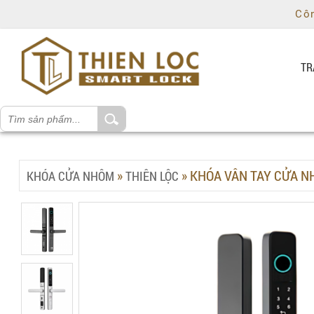
Chí
Côn
Minh
,
Ho
Chi
TR
Minh
,
70000
,
VN
.
0981829491
»
»
KHÓA VÂN TAY CỬA N
KHÓA CỬA NHÔM
THIÊN LỘC