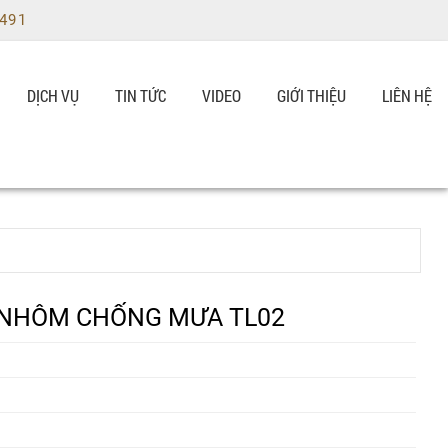
9491
DỊCH VỤ
TIN TỨC
VIDEO
GIỚI THIỆU
LIÊN HỆ
 NHÔM CHỐNG MƯA TL02