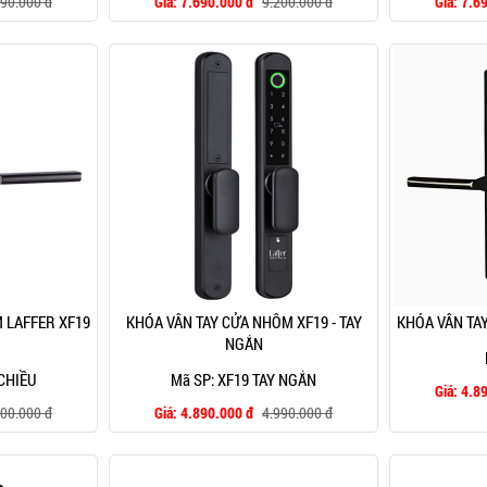
890.000 đ
Giá:
7.690.000 đ
9.200.000 đ
Giá:
7.6
 LAFFER XF19
KHÓA VÂN TAY CỬA NHÔM XF19 - TAY
KHÓA VÂN TA
NGẮN
 CHIỀU
Mã SP: XF19 TAY NGẮN
Giá:
4.8
500.000 đ
Giá:
4.890.000 đ
4.990.000 đ