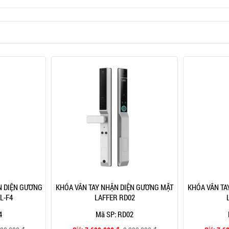
 DIỆN GƯƠNG
KHÓA VÂN TAY NHẬN DIỆN GƯƠNG MẶT
KHÓA VÂN TA
L-F4
LAFFER RD02
4
Mã SP: RD02