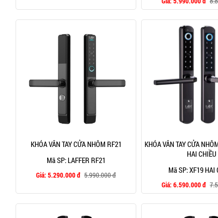
Giá:
5.990.000 đ
8.
KHÓA VÂN TAY CỬA NHÔM RF21
KHÓA VÂN TAY CỬA NHÔM
HAI CHIỀU
Mã SP: LAFFER RF21
Mã SP: XF19 HAI
Giá:
5.290.000 đ
5.990.000 đ
Giá:
6.590.000 đ
7.