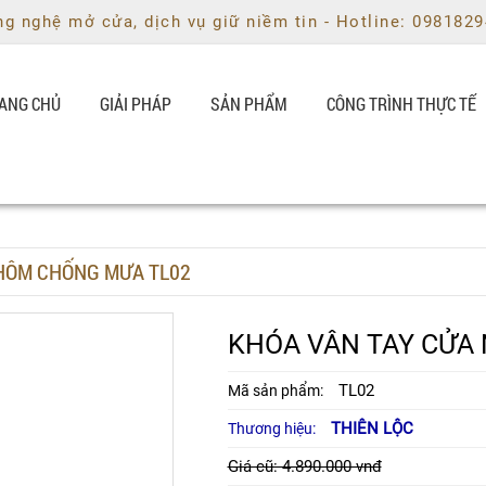
g nghệ mở cửa, dịch vụ giữ niềm tin - Hotline: 098182
ANG CHỦ
GIẢI PHÁP
SẢN PHẨM
CÔNG TRÌNH THỰC TẾ
HÔM CHỐNG MƯA TL02
KHÓA VÂN TAY CỬA
TL02
Mã sản phẩm:
THIÊN LỘC
Thương hiệu:
Giá cũ: 4.890.000 vnđ