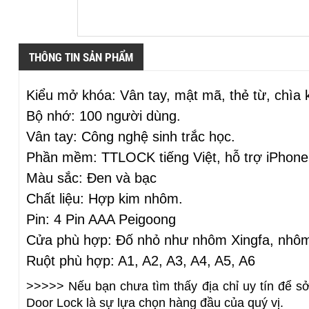
THÔNG TIN SẢN PHẨM
Kiểu mở khóa: Vân tay, mật mã, thẻ từ, chìa k
Bộ nhớ: 100 người dùng.
Vân tay: Công nghệ sinh trắc học.
Phần mềm: TTLOCK tiếng Việt, hỗ trợ iPhone
Màu sắc: Đen và bạc
Chất liệu: Hợp kim nhôm.
Pin: 4 Pin AAA Peigoong
Cửa phù hợp: Đố nhỏ như nhôm Xingfa, nhôm c
Ruột phù hợp: A1, A2, A3, A4, A5, A6
>>>>> Nếu bạn chưa tìm thấy địa chỉ uy tín để 
Door Lock
 là sự lựa chọn hàng đầu của quý vị.