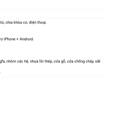
ừ, chìa khóa cơ, điện thoại.
rợ iPhone + Android.
a, nhôm các hệ, nhựa lõi thép, cửa gỗ, cửa chống cháy, sắt
6