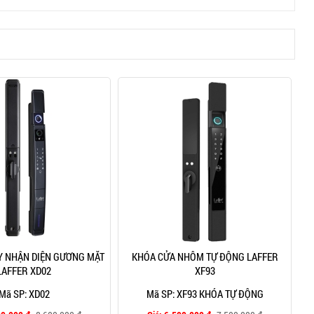
Y NHẬN DIỆN GƯƠNG MẶT
KHÓA CỬA NHÔM TỰ ĐỘNG LAFFER
LAFFER XD02
XF93
Mã SP: XD02
Mã SP: XF93 KHÓA TỰ ĐỘNG