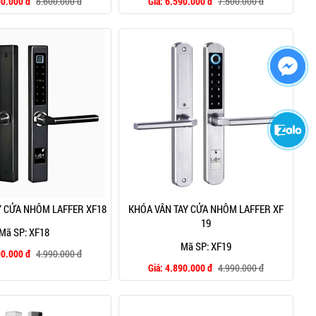
90.000 đ
8.600.000 đ
Giá:
6.590.000 đ
7.500.000 đ
Y CỬA NHÔM LAFFER XF18
KHÓA VÂN TAY CỬA NHÔM LAFFER XF
19
Mã SP: XF18
Mã SP: XF19
90.000 đ
4.990.000 đ
Giá:
4.890.000 đ
4.990.000 đ