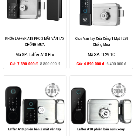
KHÓA LAFFER A18 PRO 2 MẶT VÂN TAY
Khóa Vân Tay Cửa Cổng 1 Mặt TL29
CHỐNG MƯA
Chống Mưa
Mã SP: Laffer A18 Pro
Mã SP: TL29 1C
Giá:
7.390.000 đ
8.800.000 đ
Giá:
4.590.000 đ
6.490.000 đ