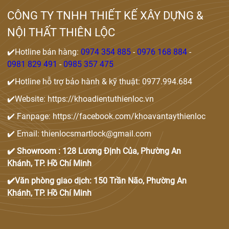
CÔNG TY TNHH THIẾT KẾ XÂY DỰNG &
NỘI THẤT THIÊN LỘC
✔️Hotline bán hàng:
0974 354 885
-
0976 168 884
-
0981 829 491
-
0985 357 475
✔️Hotline hỗ trợ bảo hành & kỹ thuật: 0977.994.684
✔️Website: https://khoadientuthienloc.vn
✔️ Fanpage: https://facebook.com/khoavantaythienloc
✔️ Email: thienlocsmartlock@gmail.com
✔️ Showroom : 128 Lương Định Của, Phường An
Khánh, TP. Hồ Chí Minh
✔️Văn phòng giao dịch: 150 Trần Não, Phường An
Khánh, TP. Hồ Chí Minh