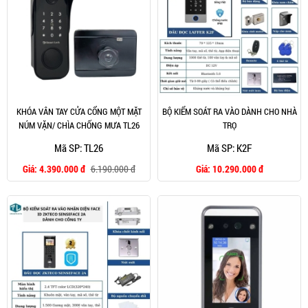
KHÓA VÂN TAY CỬA CỔNG MỘT MẶT
BỘ KIỂM SOÁT RA VÀO DÀNH CHO NHÀ
NÚM VẶN/ CHÌA CHỐNG MƯA TL26
TRỌ
Mã SP: TL26
Mã SP: K2F
Giá:
4.390.000 đ
6.190.000 đ
Giá:
10.290.000 đ