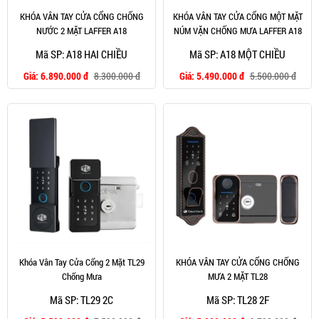
KHÓA VÂN TAY CỬA CỔNG CHỐNG
KHÓA VÂN TAY CỬA CỔNG MỘT MẶT
NƯỚC 2 MẶT LAFFER A18
NÚM VẶN CHỐNG MƯA LAFFER A18
Mã SP: A18 HAI CHIỀU
Mã SP: A18 MỘT CHIỀU
Giá:
6.890.000 đ
8.300.000 đ
Giá:
5.490.000 đ
5.500.000 đ
Khóa Vân Tay Cửa Cổng 2 Mặt TL29
KHÓA VÂN TAY CỬA CỔNG CHỐNG
Chống Mưa
MƯA 2 MẶT TL28
Mã SP: TL29 2C
Mã SP: TL28 2F