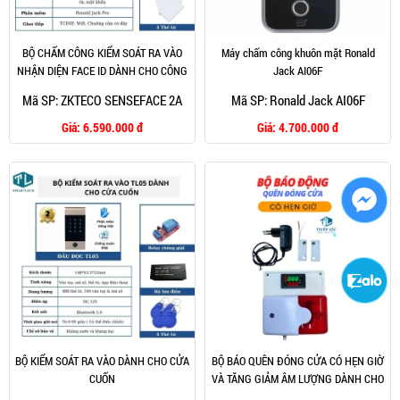
BỘ CHẤM CÔNG KIỂM SOÁT RA VÀO
Máy chấm công khuôn mặt Ronald
NHẬN DIỆN FACE ID DÀNH CHO CÔNG
Jack AI06F
TY
Mã SP: ZKTECO SENSEFACE 2A
Mã SP: Ronald Jack AI06F
Giá:
6.590.000 đ
Giá:
4.700.000 đ
BỘ KIỂM SOÁT RA VÀO DÀNH CHO CỬA
BỘ BÁO QUÊN ĐÓNG CỬA CÓ HẸN GIỜ
CUỐN
VÀ TĂNG GIẢM ÂM LƯỢNG DÀNH CHO
NHÀ TRỌ