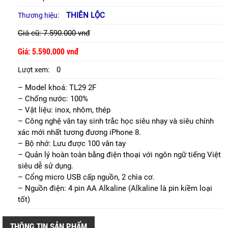
THIÊN LỘC
Thương hiệu:
Giá cũ: 7.590.000 vnđ
Giá: 5.590.000 vnđ
0
Lượt xem:
– Model khoá: TL29 2F
– Chống nước: 100%
– Vật liệu: inox, nhôm, thép
– Công nghệ vân tay sinh trắc học siêu nhạy và siêu chính
xác mới nhất tương đương iPhone 8.
– Bộ nhớ: Lưu được 100 vân tay
– Quản lý hoàn toàn bằng điện thoại với ngôn ngữ tiếng Việt
siêu dễ sử dụng.
– Cổng micro USB cấp nguồn, 2 chìa cơ.
– Nguồn điện: 4 pin AA Alkaline (Alkaline là pin kiềm loại
tốt)
THÔNG TIN SẢN PHẨM