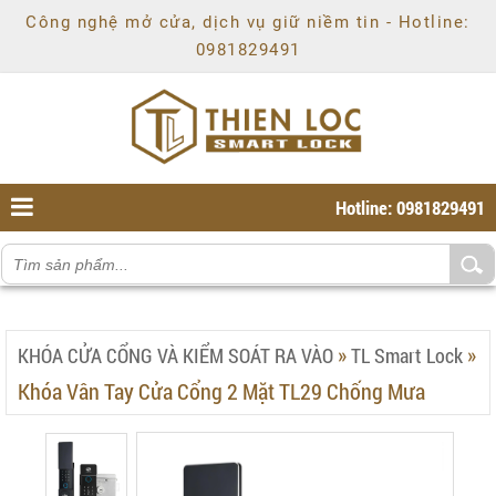
Chí
Công nghệ mở cửa, dịch vụ giữ niềm tin - Hotline:
Minh
,
0981829491
Ho
Chi
Minh
,
70000
,
VN
.
0981829491
Hotline: 0981829491
»
»
KHÓA CỬA CỔNG VÀ KIỂM SOÁT RA VÀO
TL Smart Lock
Khóa Vân Tay Cửa Cổng 2 Mặt TL29 Chống Mưa