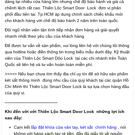
dàng tại nhiều cửa hàng lớn nhưng chế độ bảo hành và giá cả
chênh lệch rất cao. Thiên Lộc Smart Door Lock đơn vị phân
phối đầu tiên tại Tp.HCM áp dụng chính sách chiếc khấu mới
cho khách hàng với chế độ bảo hành 2 năm trên toàn quốc.
Đội ngũ nhân viên tận tình tiếp nhận đơn hàng và giải quyết
nhanh nhất theo yêu cầu của khách hàng.
Để được tư vấn về sản phẩm, vui lòng liên hệ với chúng tôi thông
qua hotline hoặc điền thông tin trong biểu mẫu dưới đây. Kỹ thuật
viên của Thiên Lộc Smart Dỏo Lock tại các chi nhánh trên Toàn
Quốc sẽ liên hệ và tư vấn hoàn toàn miễn phí.
>>>>> Nếu bạn chưa tìm thấy địa chỉ uy tín để sở hữu sản phẩm
két sắt thông minh đúng nhu cầu của quý khách tại các quận Hồ
Chí Minh thì Thiên Lộc Smart Door Lock là sự lựa chọn hàng đầu
của quý vị.
-----------------------------------
Khi đến với với Thiên Lộc Smart Door Lock
những lợi ích
sau đây:
Cam kết
lắp đặt khóa cửa vân
tay, két sắt
chính hãng
, nói
không với hàng xách tay rẻ tiền, đầy đủ giấy tờ về nguồn