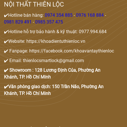
NỘI THẤT THIÊN LỘC
✔️Hotline bán hàng:
0974 354 885
-
0976 168 884
-
0981 829 491
-
0985 357 475
✔️Hotline hỗ trợ bảo hành & kỹ thuật: 0977.994.684
✔️Website: https://khoadientuthienloc.vn
✔️ Fanpage: https://facebook.com/khoavantaythienloc
✔️ Email: thienlocsmartlock@gmail.com
✔️ Showroom : 128 Lương Định Của, Phường An
Khánh, TP. Hồ Chí Minh
✔️Văn phòng giao dịch: 150 Trần Não, Phường An
Khánh, TP. Hồ Chí Minh