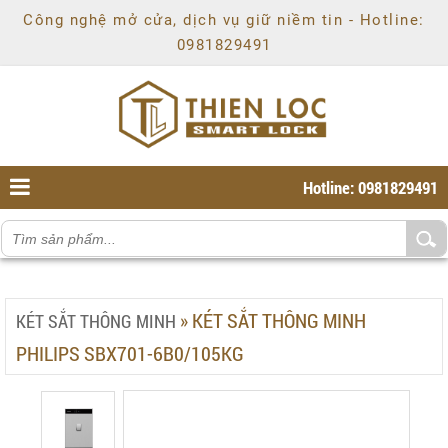
Chí
Công nghệ mở cửa, dịch vụ giữ niềm tin - Hotline:
Minh
,
0981829491
Ho
Chi
Minh
,
70000
,
VN
.
0981829491
Hotline: 0981829491
»
KÉT SẮT THÔNG MINH
KÉT SẮT THÔNG MINH
PHILIPS SBX701-6B0/105KG