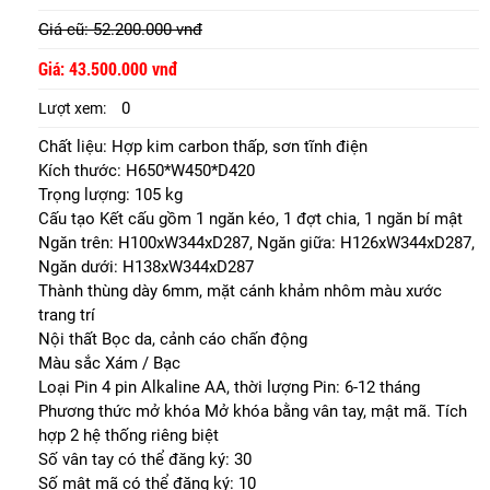
Giá cũ: 52.200.000 vnđ
Giá: 43.500.000 vnđ
0
Lượt xem:
Chất liệu: Hợp kim carbon thấp, sơn tĩnh điện
Kích thước: H650*W450*D420
Trọng lượng: 105 kg
Cấu tạo Kết cấu gồm 1 ngăn kéo, 1 đợt chia, 1 ngăn bí mật
Ngăn trên: H100xW344xD287, Ngăn giữa: H126xW344xD287,
Ngăn dưới: H138xW344xD287
Thành thùng dày 6mm, mặt cánh khảm nhôm màu xước
trang trí
Nội thất Bọc da, cảnh cáo chấn động
Màu sắc Xám / Bạc
Loại Pin 4 pin Alkaline AA, thời lượng Pin: 6-12 tháng
Phương thức mở khóa Mở khóa bằng vân tay, mật mã. Tích
hợp 2 hệ thống riêng biệt
Số vân tay có thể đăng ký: 30
Số mật mã có thể đăng ký: 10