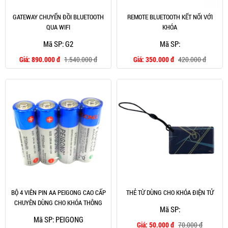
GATEWAY CHUYỂN ĐỒI BLUETOOTH
REMOTE BLUETOOTH KẾT NỐI VỚI
QUA WIFI
KHÓA
Mã SP: G2
Mã SP:
Giá:
890.000 đ
1.540.000 đ
Giá:
350.000 đ
420.000 đ
BỘ 4 VIÊN PIN AA PEIGONG CAO CẤP
THẺ TỪ DÙNG CHO KHÓA ĐIỆN TỬ
CHUYÊN DÙNG CHO KHÓA THÔNG
Mã SP:
MINH
Mã SP: PEIGONG
Giá:
50.000 đ
70.000 đ