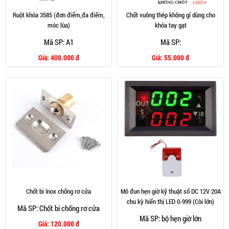
Ruột khóa 3585 (đơn điểm,đa điểm,
Chốt vuông thép không gỉ dùng cho
móc lùa)
khóa tay gạt
Mã SP: A1
Mã SP:
Giá:
400.000 đ
Giá:
55.000 đ
Chốt bi Inox chống rơ cửa
Mô đun hẹn giờ kỹ thuật số DC 12V 20A
chu kỳ hiển thị LED 0-999 (Còi lớn)
Mã SP: Chốt bi chống rơ cửa
Mã SP: bộ hẹn giờ lớn
Giá:
120.000 đ