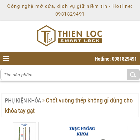
Chí
Công nghệ mở cửa, dịch vụ giữ niềm tin - Hotline:
Minh
,
0981829491
Ho
Chi
Minh
,
70000
,
VN
.
0981829491
Hotline: 0981829491
»
Chốt vuông thép không gỉ dùng cho
PHỤ KIỆN KHÓA
khóa tay gạt