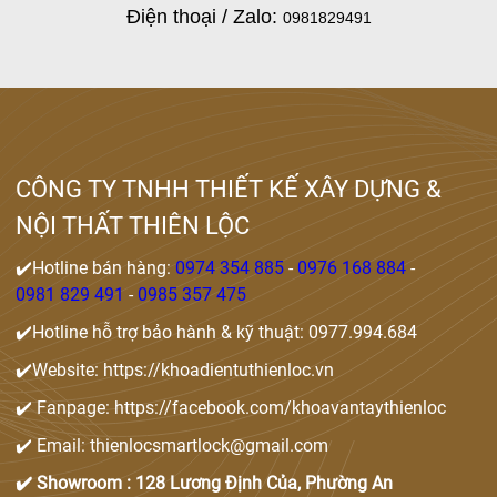
Điện thoại / Zalo:
0981829491
CÔNG TY TNHH THIẾT KẾ XÂY DỰNG &
NỘI THẤT THIÊN LỘC
✔️Hotline bán hàng:
0974 354 885
-
0976 168 884
-
0981 829 491
-
0985 357 475
✔️Hotline hỗ trợ bảo hành & kỹ thuật: 0977.994.684
✔️Website: https://khoadientuthienloc.vn
✔️ Fanpage: https://facebook.com/khoavantaythienloc
✔️ Email: thienlocsmartlock@gmail.com
✔️ Showroom : 128 Lương Định Của, Phường An