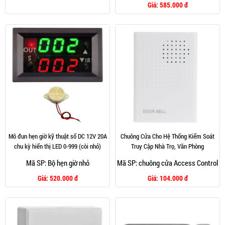
Giá:
585.000 đ
Mô đun hẹn giờ kỹ thuật số DC 12V 20A
Chuông Cửa Cho Hệ Thống Kiểm Soát
chu kỳ hiển thị LED 0-999 (còi nhỏ)
Truy Cập Nhà Trọ, Văn Phòng
Mã SP: Bộ hẹn giờ nhỏ
Mã SP: chuông cửa Access Control
Giá:
520.000 đ
Giá:
104.000 đ