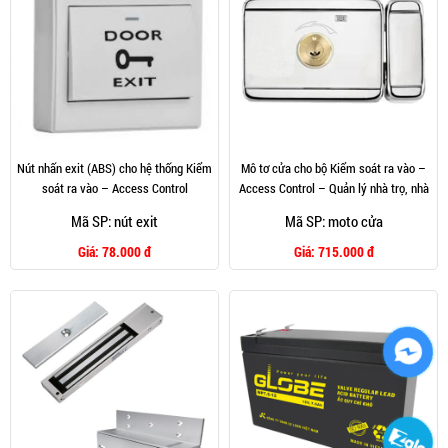
Nút nhấn exit (ABS) cho hệ thống Kiểm
Mô tơ cửa cho bộ Kiểm soát ra vào –
soát ra vào – Access Control
Access Control – Quản lý nhà trọ, nhà
cho thuê, văn phòng …
Mã SP: nút exit
Mã SP: moto cửa
Giá:
78.000 đ
Giá:
715.000 đ