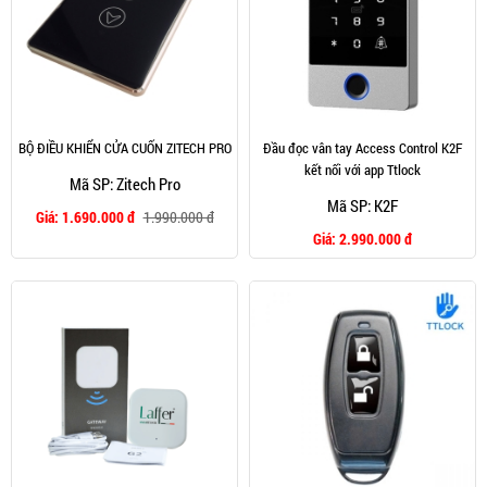
BỘ ĐIỀU KHIỂN CỬA CUỐN ZITECH PRO
Đầu đọc vân tay Access Control K2F
kết nối với app Ttlock
Mã SP: Zitech Pro
Mã SP: K2F
Giá:
1.690.000 đ
1.990.000 đ
Giá:
2.990.000 đ