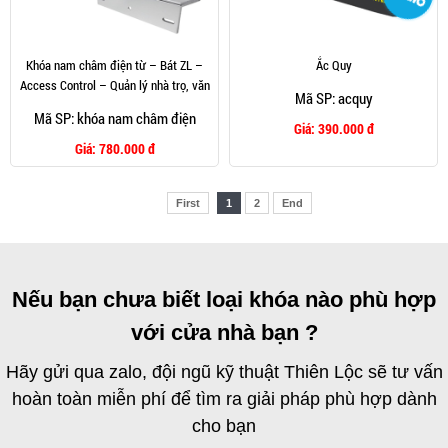
Khóa nam châm điện từ – Bát ZL –
Ắc Quy
Access Control – Quản lý nhà trọ, văn
Mã SP: acquy
phòng, phòng cho thuê
Mã SP: khóa nam châm điện
Giá:
390.000 đ
Giá:
780.000 đ
First
1
2
End
Nếu bạn chưa biết loại khóa nào phù hợp
với cửa nhà bạn ?
Hãy gửi qua zalo, đội ngũ kỹ thuật Thiên Lộc sẽ tư vấn
hoàn toàn miễn phí để tìm ra giải pháp phù hợp dành
cho bạn