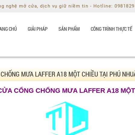
g nghệ mở cửa, dịch vụ giữ niềm tin - Hotline: 098182
ANG CHỦ
GIẢI PHÁP
SẢN PHẨM
CÔNG TRÌNH THỰC TẾ
 CHỐNG MƯA LAFFER A18 MỘT CHIỀU TẠI PHÚ NHUẬ
 CỬA CỔNG CHỐNG MƯA LAFFER A18 MỘ