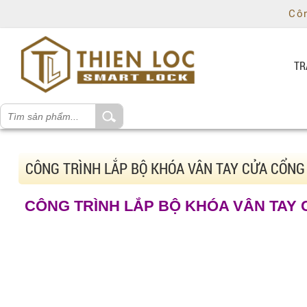
Chí
Côn
Minh
,
Ho
Chi
TR
Minh
,
70000
,
VN
.
0981829491
CÔNG TRÌNH LẮP BỘ KHÓA VÂN TAY CỬA CỔNG
CÔNG TRÌNH LẮP BỘ KHÓA VÂN TAY