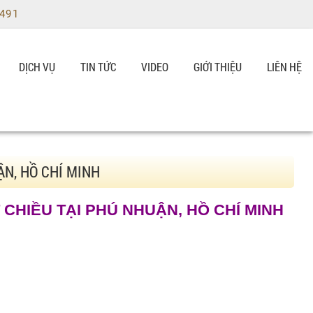
9491
DỊCH VỤ
TIN TỨC
VIDEO
GIỚI THIỆU
LIÊN HỆ
N, HỒ CHÍ MINH
T CHIỀU
TẠI PHÚ NHUẬN, HỒ CHÍ MINH