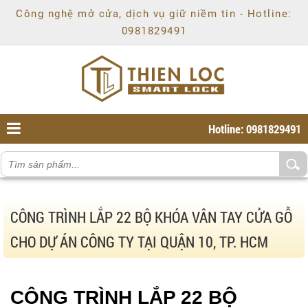
Chí
Công nghệ mở cửa, dịch vụ giữ niềm tin - Hotline:
Minh
,
0981829491
Ho
Chi
Minh
,
70000
,
VN
.
0981829491
Hotline: 0981829491
CÔNG TRÌNH LẮP 22 BỘ KHÓA VÂN TAY CỬA GỖ
CHO DỰ ÁN CÔNG TY TẠI QUẬN 10, TP. HCM
CÔNG TRÌNH
LẮP 22 BỘ