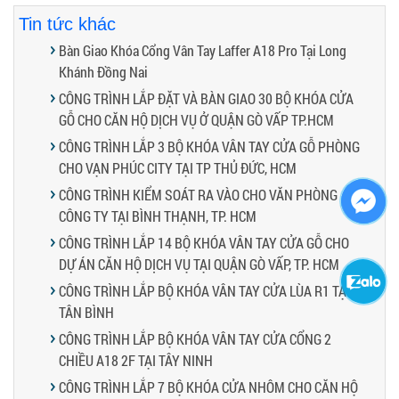
Tin tức khác
Bàn Giao Khóa Cổng Vân Tay Laffer A18 Pro Tại Long
Khánh Đồng Nai
CÔNG TRÌNH LẮP ĐẶT VÀ BÀN GIAO 30 BỘ KHÓA CỬA
GỖ CHO CĂN HỘ DỊCH VỤ Ở QUẬN GÒ VẤP TP.HCM
CÔNG TRÌNH LẮP 3 BỘ KHÓA VÂN TAY CỬA GỖ PHÒNG
CHO VẠN PHÚC CITY TẠI TP THỦ ĐỨC, HCM
CÔNG TRÌNH KIỂM SOÁT RA VÀO CHO VĂN PHÒNG
CÔNG TY TẠI BÌNH THẠNH, TP. HCM
CÔNG TRÌNH LẮP 14 BỘ KHÓA VÂN TAY CỬA GỖ CHO
DỰ ÁN CĂN HỘ DỊCH VỤ TẠI QUẬN GÒ VẤP, TP. HCM
CÔNG TRÌNH LẮP BỘ KHÓA VÂN TAY CỬA LÙA R1 TẠI
TÂN BÌNH
CÔNG TRÌNH LẮP BỘ KHÓA VÂN TAY CỬA CỔNG 2
CHIỀU A18 2F TẠI TÂY NINH
CÔNG TRÌNH LẮP 7 BỘ KHÓA CỬA NHÔM CHO CĂN HỘ