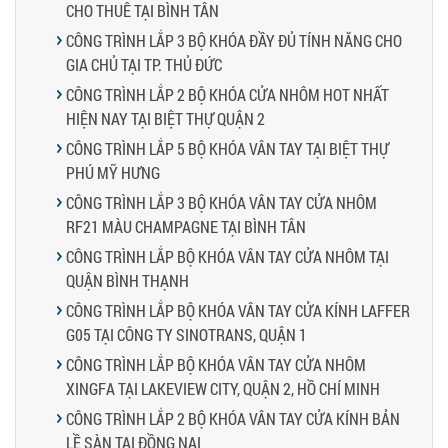
CHO THUÊ TẠI BÌNH TÂN
CÔNG TRÌNH LẮP 3 BỘ KHÓA ĐẦY ĐỦ TÍNH NĂNG CHO
GIA CHỦ TẠI TP. THỦ ĐỨC
CÔNG TRÌNH LẮP 2 BỘ KHÓA CỬA NHÔM HOT NHẤT
HIỆN NAY TẠI BIỆT THỰ QUẬN 2
CÔNG TRÌNH LẮP 5 BỘ KHÓA VÂN TAY TẠI BIỆT THỰ
PHÚ MỸ HƯNG
CÔNG TRÌNH LẮP 3 BỘ KHÓA VÂN TAY CỬA NHÔM
RF21 MÀU CHAMPAGNE TẠI BÌNH TÂN
CÔNG TRÌNH LẮP BỘ KHÓA VÂN TAY CỬA NHÔM TẠI
QUẬN BÌNH THẠNH
CÔNG TRÌNH LẮP BỘ KHÓA VÂN TAY CỬA KÍNH LAFFER
G05 TẠI CÔNG TY SINOTRANS, QUẬN 1
CÔNG TRÌNH LẮP BỘ KHÓA VÂN TAY CỬA NHÔM
XINGFA TẠI LAKEVIEW CITY, QUẬN 2, HỒ CHÍ MINH
CÔNG TRÌNH LẮP 2 BỘ KHÓA VÂN TAY CỬA KÍNH BẢN
LỀ SÀN TẠI ĐỒNG NAI