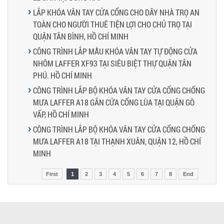
LẮP KHÓA VÂN TAY CỬA CỔNG CHO DÃY NHÀ TRỌ AN
TOÀN CHO NGƯỜI THUÊ TIỆN LỢI CHO CHỦ TRỌ TẠI
QUẬN TÂN BÌNH, HỒ CHÍ MINH
CÔNG TRÌNH LẮP MẪU KHÓA VÂN TAY TỰ ĐỘNG CỬA
NHÔM LAFFER XF93 TẠI SIÊU BIỆT THỰ QUẬN TÂN
PHÚ. HỒ CHÍ MINH
CÔNG TRÌNH LẮP BỘ KHÓA VÂN TAY CỬA CỔNG CHỐNG
MƯA LAFFER A18 GẮN CỬA CỔNG LÙA TẠI QUẬN GÒ
VẤP, HỒ CHÍ MINH
CÔNG TRÌNH LẮP BỘ KHÓA VÂN TAY CỬA CỔNG CHỐNG
MƯA LAFFER A18 TẠI THẠNH XUÂN, QUẬN 12, HỒ CHÍ
MINH
First
1
2
3
4
5
6
7
8
End