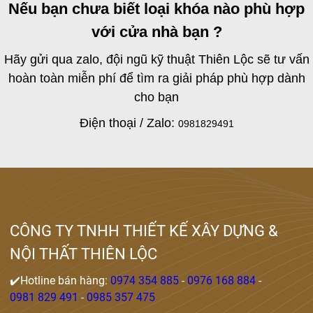
Nếu bạn chưa biết loại khóa nào phù hợp
với cửa nhà bạn ?
Hãy gửi qua zalo, đội ngũ kỹ thuật Thiên Lộc sẽ tư vấn
hoàn toàn miễn phí để tìm ra giải pháp phù hợp dành
cho bạn
Điện thoại / Zalo:
0981829491
CÔNG TY TNHH THIẾT KẾ XÂY DỰNG &
NỘI THẤT THIÊN LỘC
✔️Hotline bán hàng:
0974 354 885
-
0976 168 884
-
0981 829 491
-
0985 357 475